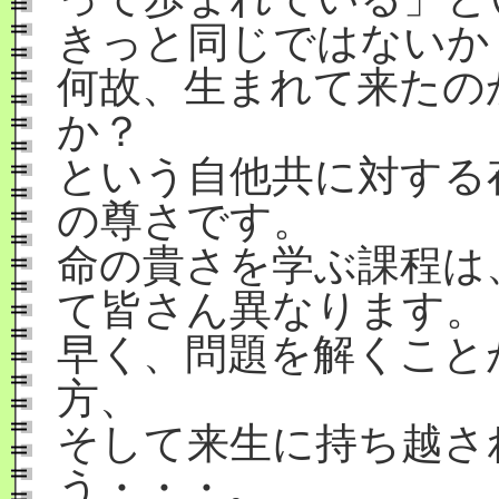
きっと同じではないか
何故、生まれて来たの
か？
という自他共に対する
の尊さです。
命の貴さを学ぶ課程は
て皆さん異なります。
早く、問題を解くこと
方、
そして来生に持ち越さ
う・・・。